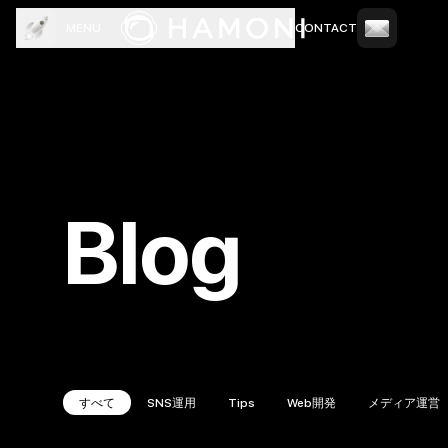
MENU
CONTACT
TOP
COMPANY
SERVICE
CREW
NEWS
BLOG
Blog
すべて
SNS運用
Tips
Web開発
メディア運営