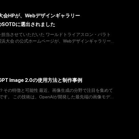
大会HPが、Webデザインギャラリー
」のSOTDに選出されました
を担当させていただいた ワールドトライアスロン・パラト
浜大会 の公式ホームページが、Webデザインギャラリー
RG（ムーオルグ）」にて、2026年1月9日の
T Image 2.0の使用方法と制作事例
0とは何か？その特徴と可能性 最近、画像生成の分野で注目を集めて
 2.0です。 この技術は、OpenAIが開発した最先端の画像モデ
ルタスクをこなすこと