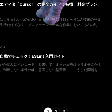
ドエディタ「Cursor」の完全ガイド：特徴、料金プラン、
は目覚ましいものがありますが、特に注目すべきはAI技術の発展
生活だけでなく、プロフェッショナルな作業においてもAIの利用
今回は、プログラミングの世界で注目を集めるAIコード
04.11
動でチェック！ESLint 入門ガイド
だか読みにくいコード」を書いてしまった経験はありませんか？
、到達しない条件分岐、意図しない型変換――こうした問題を自
が ESLint です。 この記事では、ESLin
1
2
3