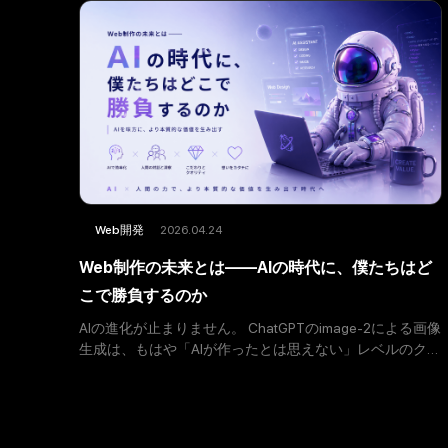
2026.04.24
Web開発
Web制作の未来とは——AIの時代に、僕たちはど
こで勝負するのか
AIの進化が止まりません。 ChatGPTのimage-2による画像
生成は、もはや「AIが作ったとは思えない」レベルのクオ
リティを叩き出してきますし、コーディングに至って
は、AIにほぼ任せられる時代が来ています。プロンプ