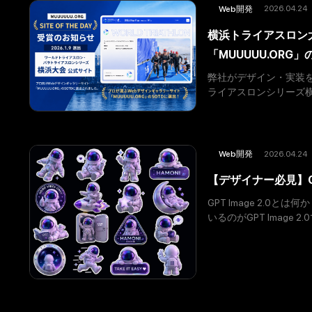
2026.04.24
Web開発
横浜トライアスロン
「MUUUUU.ORG
弊社がデザイン・実装
ライアスロンシリーズ横
サイト「MUUUUU.O
2026.04.24
Web開発
【デザイナー必見】GP
GPT Image 2.
いるのがGPT Image
ルで、複雑なビジュア