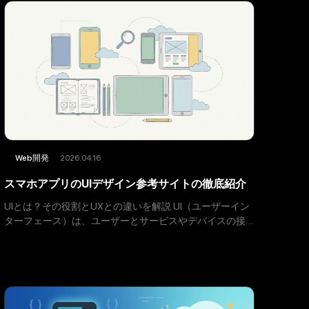
2026.04.16
Web開発
スマホアプリのUIデザイン参考サイトの徹底紹介
UIとは？その役割とUXとの違いを解説 UI（ユーザーイン
ターフェース）は、ユーザーとサービスやデバイスの接
点であり、見た目や操作性を含みます。 フォントやデザ
イン、レイアウトの他、操作性もUIの一部です。一方、
UX（ユ