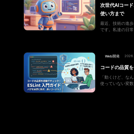
次世代AIコー
使い方まで
最近、技術の進歩
です。私達の日常
が進んでいます。
2026.
Web開発
コードの品質を自
「動くけど、なん
使っていない変数
動で見つけてくれるの