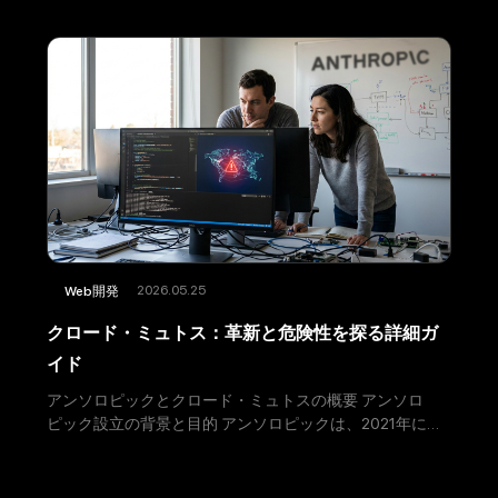
2026.05.25
Web開発
クロード・ミュトス：革新と危険性を探る詳細ガ
イド
アンソロピックとクロード・ミュトスの概要 アンソロ
ピック設立の背景と目的 アンソロピックは、2021年にダ
リオ・アモデイ氏らによって設立されたアメリカの新興
企業です。この企業は、OpenAIで培った技術と経験を基
に、AI