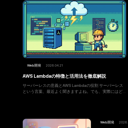
2026.04.21
Web開発
AWS Lambdaの特徴と活用法を徹底解説
サーバーレスの意義とAWS Lambdaの役割 サーバーレス
という言葉、最近よく聞きますよね。でも、実際にはど
んなものなのか、はっきり理解できていない人も多いは
ず。サーバーレスとは、IaaSやPaaSのようなクラウドの
利
2026.
Web開発