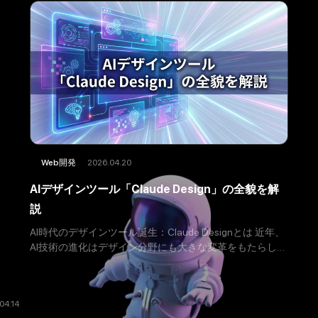
2026.04.20
Web開発
AIデザインツール「Claude Design」の全貌を解
説
AI時代のデザインツール誕生：Claude Designとは 近年、
AI技術の進化はデザイン分野にも大きな変革をもたらして
います。その中でも注目を集めるのが、Anthropic社が開
発した「Claude Design」で
04.14