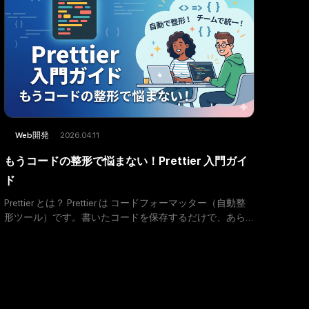
2026.04.11
Web開発
もうコードの整形で悩まない！Prettier 入門ガイ
ド
Prettier とは？ Prettier は コードフォーマッター（自動整
形ツール）です。書いたコードを保存するだけで、あら
かじめ決めたルールに沿って自動的に整形してくれま
す。 対応言語は JavaScript / T