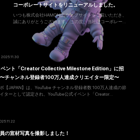
コーポレートサイトをリニューアルしました。
いつも株式会社HAMONIのウェブサイトをご覧いただき、
誠にありがとうございます。この度、当社はコーポレー
トサイトを全面リニューアルいたしました。 今回のリ
ニューアルでは、より見やすく、より分かりやすく、そ
して私たちの事
2025.11.30
ント「Creator Collective Milestone Edition」に招
〜チャンネル登録者100万人達成クリエイター限定〜
【JAPAN】は、YouTube チャンネル登録者数 100万人達成の節
ターとして認定され、YouTube公式イベント「Creator
ne Edi
025.11.22
員の宣材写真を撮影しました！