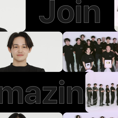
Join
mazing