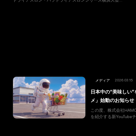
の公式ホームページが、Webデザインギャラリーサイト
「MUUUUU.ORG（ムーオルグ）」にて、2026年1月9日
の
2026.03.15
メディア
日本中の“美味しい”
メ」始動のお知らせ
この度、株式会社HAM
を紹介する新YouTub
ゼント・コンビニ】」 