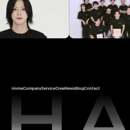
Home
Company
Service
Crew
News
Blog
Contact