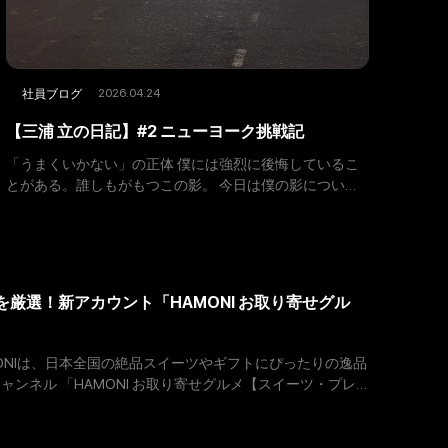
2026.04.24
社員ブログ
【三浦 立の日記】#2 ニューヨーク挑戦記
「うまくいかない」の正体 僕には強烈に後悔しているこ
とがある。誰しもがもつこの影。 今日は僕の影について
少し振り返りながら、今の挑戦と照らし合わせていきた
い。 見出しにある、「うまくいかない」 これは過去、自
分のフィール
を厳選！新アカウント「HAMONI お取り寄せグル
ONIは、日本全国の絶品スイーツやギフトにぴったりの逸品
eチャンネル 「HAMONI お取り寄せグルメ【スイーツ・プレ
を開設いたしました。 「HAMON