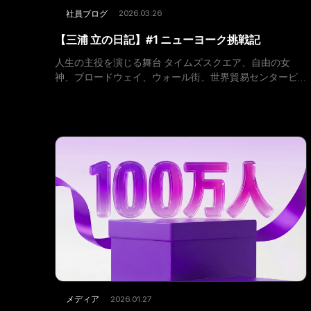
2026.03.26
社員ブログ
【三浦 立の日記】#1 ニューヨーク挑戦記
人生の主役を演じる舞台 タイムズスクエア、自由の女
神、ブロードウェイ、ウォール街、世界貿易センタービ
ルディングなどなど。 誰しもが聞いたことのある場所か
と思う。当方初めての渡米。稚拙な表現にしかならない
ほど、漠然とニュー
2026.01.27
メディア