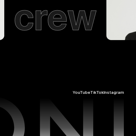
crew
YouTube
TikTok
Instagram