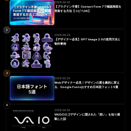
2026.04.02
【プラグイン不要】Contact Form 7で確認画面を
実装する方法【コピペOK】
2
2026.04.24
【デザイナー必見】GPT Image 2.0の使用方法と
制作事例
3
2026.03.29
Webデザイナー必見！デザインの質を劇的に変え
る、Google Fontsおすすめ日本語フォント5選
4
2026.04.03
VAIOのロゴデザインに隠された「想い」を知り感
動した話