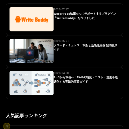
2026.07.27
WordPress執筆をAIでサポートするプラグイン
「Write Buddy」を作りました
2026.05.25
クロード・ミュトス：革新と危険性を探る詳細ガ
イド
2026.04.30
PoCから本番へ：RAGの精度・コスト・速度を最
適化する実践的実装ガイド
人気記事ランキング
1