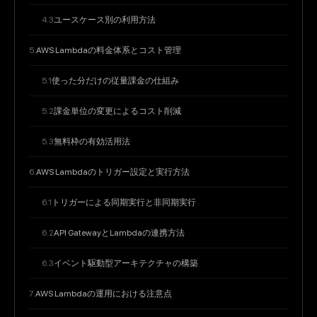
ユースケース別の利用方法
AWS Lambdaの料金体系とコスト管理
使った分だけの従量課金の仕組み
課金単位の変更によるコスト削減
無料枠の有効活用法
AWS Lambdaのトリガー設定と実行方法
トリガーによる同期実行と非同期実行
API GatewayとLambdaの連携方法
イベント駆動型アーキテクチャの構築
AWS Lambdaの運用における注意点