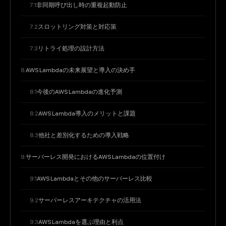
非同期呼び出し時の重複起動防止
スロットリング対策と対応策
リトライ処理の設計方法
AWS Lambdaの未来展望と導入の決め手
今後のAWS Lambdaの進化予測
AWS Lambda導入のメリットと課題
他社と差別化するための導入戦略
サーバーレス開発におけるAWS Lambdaの位置付け
AWS Lambdaとその他のサーバーレス比較
サーバーレスアーキテクチャの活用法
AWS Lambdaを選ぶ理由と利点