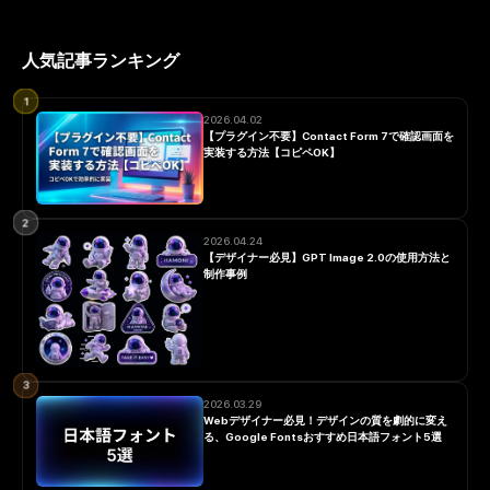
人気記事ランキング
1
2026.04.02
【プラグイン不要】Contact Form 7で確認画面を
実装する方法【コピペOK】
2
2026.04.24
【デザイナー必見】GPT Image 2.0の使用方法と
制作事例
3
2026.03.29
Webデザイナー必見！デザインの質を劇的に変え
る、Google Fontsおすすめ日本語フォント5選