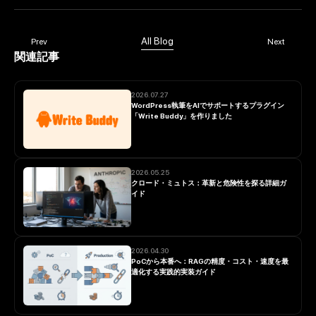
All Blog
Prev
Next
関連記事
2026.07.27
WordPress執筆をAIでサポートするプラグイン
「Write Buddy」を作りました
2026.05.25
クロード・ミュトス：革新と危険性を探る詳細ガ
イド
2026.04.30
PoCから本番へ：RAGの精度・コスト・速度を最
適化する実践的実装ガイド