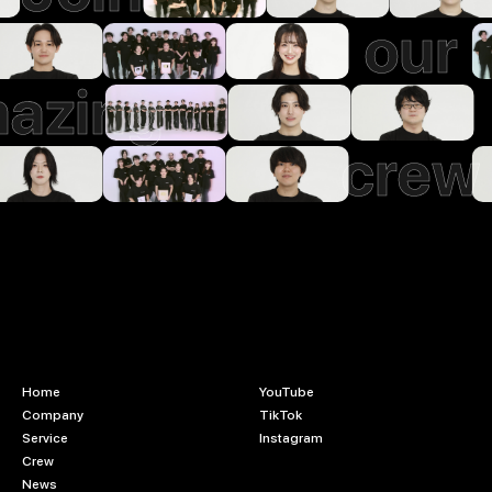
our
azing
crew
Home
YouTube
Company
TikTok
Service
Instagram
Crew
News