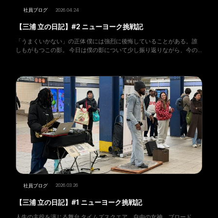
2026.04.24
社員ブログ
【三浦 立の日記】#2 ニューヨーク挑戦記
「うまくいかない」の正体 僕には強烈に後悔していることがある。誰
しもがもつこの影。 今日は僕の影について少し振り返りながら、今の
挑戦と照らし合わせていきたい。 見出しにある、「うまくいかない」
これは過去、自分のフィール
2026.03.26
社員ブログ
【三浦 立の日記】#1 ニューヨーク挑戦記
人生の主役を演じる舞台 タイムズスクエア、自由の女神、ブロード